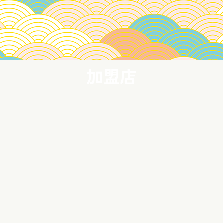
加盟店
お知らせ
浅草観音うら振興会とは
-13-2 エムエフ浅草館1階
お富士さんの植木市
9