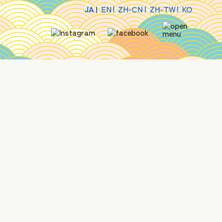
JA
EN
ZH-CN
ZH-TW
KO